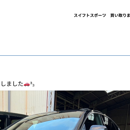
スイフトスポーツ 買い取り
！
致しました
³₃