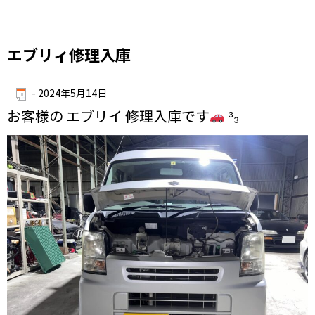
エブリィ修理入庫
-
2024年5月14日
お客様の エブリイ 修理入庫です
³₃