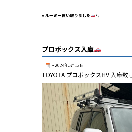
«
ルーミー買い取りました
³₃
プロボックス入庫
-
2024年5月13日
TOYOTA プロボックスHV 入庫