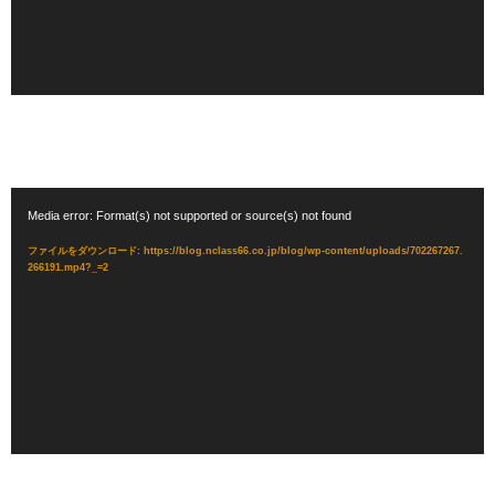
動
Media error: Format(s) not supported or source(s) not found
画
プ
ファイルをダウンロード: https://blog.nclass66.co.jp/blog/wp-content/uploads/702267267.
266191.mp4?_=2
レ
ー
ヤ
ー