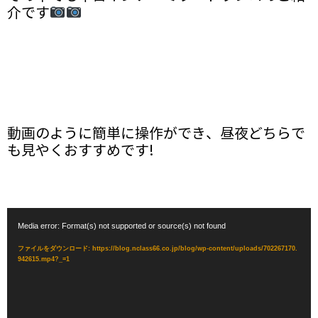
介です
動画のように簡単に操作ができ、昼夜どちらで
も見やくおすすめです!
動
Media error: Format(s) not supported or source(s) not found
画
プ
ファイルをダウンロード: https://blog.nclass66.co.jp/blog/wp-content/uploads/702267170.
942615.mp4?_=1
レ
ー
ヤ
ー