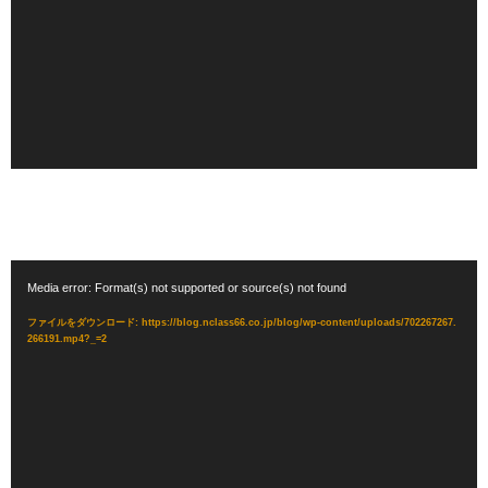
ー
ヤ
ー
動
Media error: Format(s) not supported or source(s) not found
画
プ
ファイルをダウンロード: https://blog.nclass66.co.jp/blog/wp-content/uploads/702267267.
266191.mp4?_=2
レ
ー
ヤ
ー