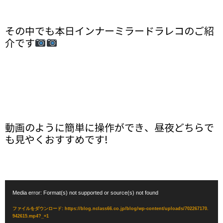
その中でも本日インナーミラードラレコのご紹
介です
動画のように簡単に操作ができ、昼夜どちらで
も見やくおすすめです!
動
Media error: Format(s) not supported or source(s) not found
画
プ
ファイルをダウンロード: https://blog.nclass66.co.jp/blog/wp-content/uploads/702267170.
942615.mp4?_=1
レ