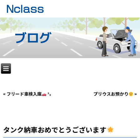
ブログ
«
フリード車検入庫
³₃
プリウスお預かり
»
タンク納車おめでとうございます