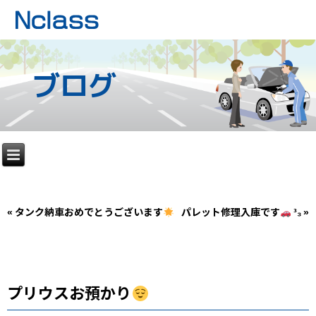
ブログ
«
タンク納車おめでとうございます
パレット修理入庫です
³₃
»
プリウスお預かり