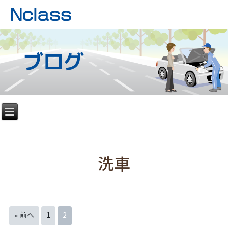
ブログ
洗車
« 前へ
1
2